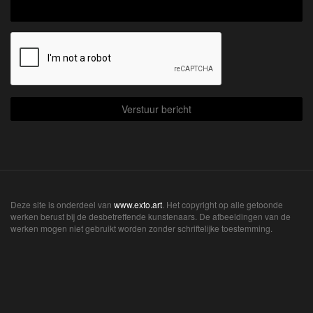
Deze site is onderdeel van
www.exto.art
. Het copyright op alle getoonde
werken berust bij de desbetreffende kunstenaars. De afbeeldingen van de
werken mogen niet gebruikt worden zonder schriftelijke toestemming.