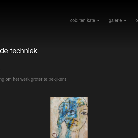
cobi ten kate
galerie
o
de techniek
w
ing om het werk groter te bekijken)