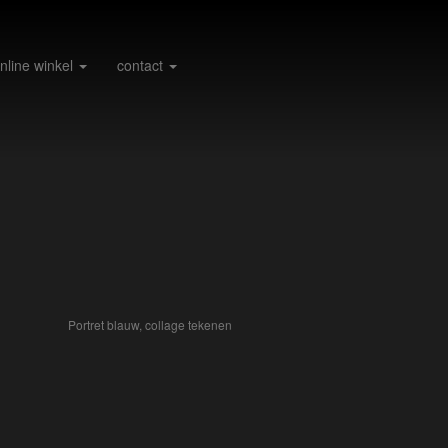
nline winkel
contact
Portret blauw, collage tekenen